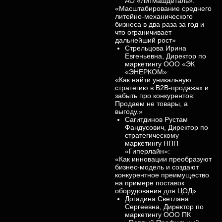
АО «Литмашдеталь»:
«Масштабирование среднего
литейно-механического
бизнеса в два раза за год и
что ограничивает
дальнейший рост»
Стрельцова Ирина
Евгеньевна, Директор по
маркетингу ООО «ЭК
«ЭНЕРКОМ»:
«Как найти уникальную
стратегию в B2B-продажах и
забыть про конкурентов:
Продаем не товары, а
выгоду.»
Сагитдинов Рустам
Фандусович, Директор по
стратегическому
маркетингу НПП
«Гиперлайн»:
«Как инновации преобразуют
бизнес-модель и создают
конкурентное преимущество
на примере поставок
оборудования для ЦОД»
Догадина Светлана
Сергеевна, Директор по
маркетингу ООО ПК