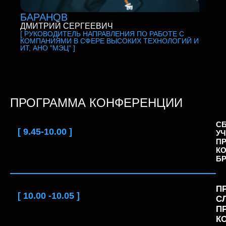
БАРАНОВ
ДМИТРИЙ СЕРГЕЕВИЧ
[ РУКОВОДИТЕЛЬ НАПРАВЛЕНИЯ ПО РАБОТЕ С
КОМПАНИЯМИ В СФЕРЕ ВЫСОКИХ ТЕХНОЛОГИЙ И
ИТ, АНО "МЭЦ" ]
ПРОГРАММА КОНФЕРЕНЦИИ
С
[ 9.45-10.00 ]
УЧ
П
КО
Б
П
[
10.00 -10.05
]
С
П
К